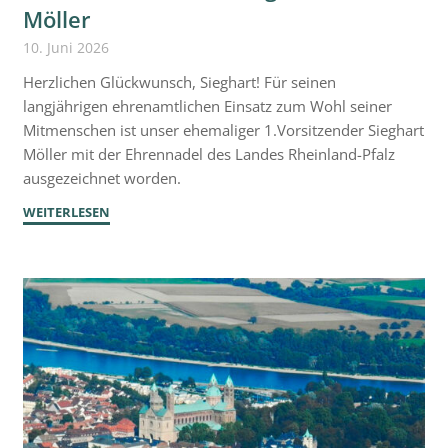
Möller
10. Juni 2026
Herzlichen Glückwunsch, Sieghart! Für seinen
langjährigen ehrenamtlichen Einsatz zum Wohl seiner
Mitmenschen ist unser ehemaliger 1.Vorsitzender Sieghart
Möller mit der Ehrennadel des Landes Rheinland-Pfalz
ausgezeichnet worden.
"Ehrennadel
WEITERLESEN
des
Landes
Rheinland-
Pfalz
für
Sieghart
Möller"