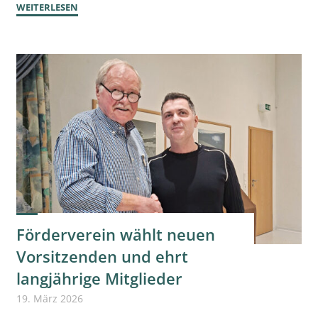
"Workshop:
WEITERLESEN
Smartphone,
Tablet
und
mehr
–
save
the
dates!"
Förderverein wählt neuen
Vorsitzenden und ehrt
langjährige Mitglieder
19. März 2026