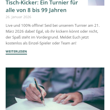
Tisch-Kicker: Ein Turnier für
alle von 8 bis 99 Jahren
26. Januar 2026
Live und 100% offline! Seid bei unserem Turnier am 21.
März 2026 dabei! Egal, ob ihr kickern könnt oder nicht,
der Spaß steht im Vordergrund. Meldet Euch jetzt
kostenlos als Einzel-Spieler oder Team an!
"Tisch-
WEITERLESEN
Kicker:
Ein
Turnier
für
alle
von
8
bis
99