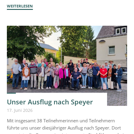
"Rückblick
WEITERLESEN
auf
den
Smartphone-
Workshop"
Unser Ausflug nach Speyer
17. Juni 2026
Mit insgesamt 38 Teilnehmerinnen und Teilnehmern
führte uns unser diesjähriger Ausflug nach Speyer. Dort