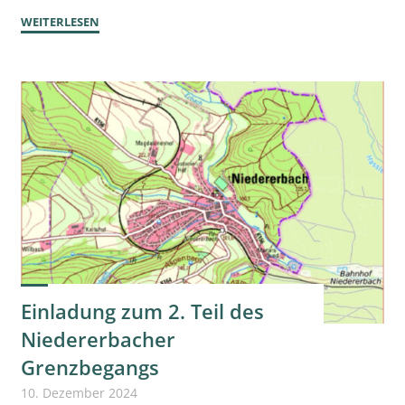
"Ausflug
WEITERLESEN
nach
Trier
am
14.06.2025"
Einladung zum 2. Teil des
Niedererbacher
Grenzbegangs
10. Dezember 2024