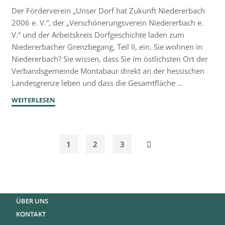
Der Förderverein „Unser Dorf hat Zukunft Niedererbach
2006 e. V.“, der „Verschönerungsverein Niedererbach e.
V.“ und der Arbeitskreis Dorfgeschichte laden zum
Niedererbacher Grenzbegang, Teil II, ein. Sie wohnen in
Niedererbach? Sie wissen, dass Sie im östlichsten Ort der
Verbandsgemeinde Montabaur direkt an der hessischen
Landesgrenze leben und dass die Gesamtfläche …
"Einladung
WEITERLESEN
zum
2.
Teil
1
2
3
des
Seitennummerierung
Niedererbacher
Grenzbegangs"
der
ÜBER UNS
Beiträge
KONTAKT