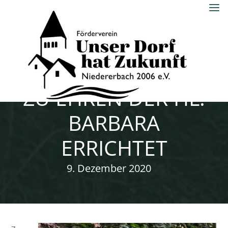
Skip
to
content
UNSER DORF
BILDSTÖCKCHEN
HAT ZUKUNFT
NIEDERERBACH
ZU EHREN DER HL.
2006 E.V.
BARBARA
ERRICHTET
9. Dezember 2020