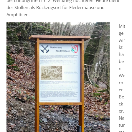
bei Luftangriffen im 2. Weltkrieg flüchteten. Heute dient
der Stollen als Rückzugsort für Fledermäuse und
Amphibien.
Mit
ge
wir
kt
ha
be
n
We
rn
er
Be
ck
er,
Na
tur