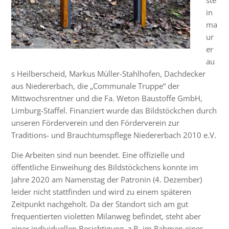
ste
in
ma
ur
er
au
s Heilberscheid, Markus Müller-Stahlhofen, Dachdecker
aus Niedererbach, die „Communale Truppe“ der
Mittwochsrentner und die Fa. Weton Baustoffe GmbH,
Limburg-Staffel. Finanziert wurde das Bildstöckchen durch
unseren Förderverein und den Förderverein zur
Traditions- und Brauchtumspflege Niedererbach 2010 e.V.
Die Arbeiten sind nun beendet. Eine offizielle und
öffentliche Einweihung des Bildstöckchens konnte im
Jahre 2020 am Namenstag der Patronin (4. Dezember)
leider nicht stattfinden und wird zu einem späteren
Zeitpunkt nachgeholt. Da der Standort sich am gut
frequentierten violetten Milanweg befindet, steht aber
einer individuellen Besichtigung, z.B. im Rahmen eines