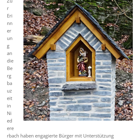
Zu
r
Eri
nn
er
un
g
an
die
Be
rg
ba
uz
eit
in
Ni
ed
ere
rbach haben engagierte Bürger mit Unterstützung